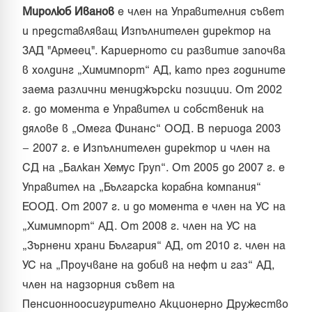
Миролюб Иванов
е член на Управителния съвет
и представляващ Изпълнителен директор на
ЗАД "Армеец". Кариерното си развитие започва
в холдинг „Химимпорт“ АД, като през годините
заема различни мениджърски позиции. От 2002
г. до момента е Управител и собственик на
дялове в „Омега Финанс“ ООД. В периода 2003
– 2007 г. е Изпълнителен директор и член на
СД на „Балкан Хемус Груп“. От 2005 до 2007 г. е
Управител на „Българска корабна компания“
ЕООД. От 2007 г. и до момента е член на УС на
„Химимпорт“ АД. От 2008 г. член на УС на
„Зърнени храни България“ АД, от 2010 г. член на
УС на „Проучване на добив на нефт и газ“ АД,
член на надзорния съвет на
Пенсионноосигурително Акционерно Дружество