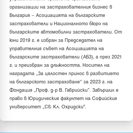
организации на застрахователния бизнес в
България – Асоциацията на българските
застрахователи и Националното бюро на
българските автомобилни застрахователи. От
юни 2019 г. е избран за Председател на
управителния съвет на Acoциaциятa нa
бългapcĸитe зacтpaxoвaтeли (АБЗ), а през 2021
г. и преизбран за длъжността. Носител на
наградата „За цялостен принос в развитието
на българското застраховане“ за 2023 г. на
Фондация „Проф. д-р В. Гаврийски”. Завършил е
право в Юридическия факултет на Софийския
университет „Св. Кл. Охридски".