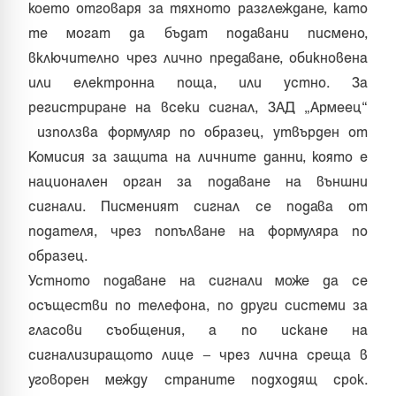
което отговаря за тяхното разглеждане, като
те могат да бъдат подавани писмено,
включително чрез лично предаване, обикновена
или електронна поща, или устно. За
регистриране на всеки сигнал, ЗАД „Армеец“
използва формуляр по образец, утвърден от
Комисия за защита на личните данни, която е
национален орган за подаване на външни
сигнали. Писменият сигнал се подава от
подателя, чрез попълване на формуляра по
образец.
Устното подаване на сигнали може да се
осъществи по телефона, по други системи за
гласови съобщения, а по искане на
сигнализиращото лице – чрез лична среща в
уговорен между страните подходящ срок.