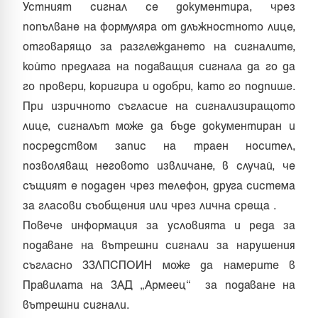
Устният сигнал се документира, чрез
попълване на формуляра от длъжностното лице,
отговарящо за разглеждането на сигналите,
който предлага на подаващия сигнала да го да
го провери, коригира и одобри, като го подпише.
При изричното съгласие на сигнализиращото
лице, сигналът може да бъде документиран и
посредством запис на траен носител,
позволяващ неговото извличане, в случай, че
същият е подаден чрез телефон, друга система
за гласови съобщения или чрез лична среща .
Повече информация за условията и реда за
подаване на вътрешни сигнали за нарушения
съгласно ЗЗЛПСПОИН може да намерите в
Правилата на ЗАД „Армеец“ за подаване на
вътрешни сигнали.