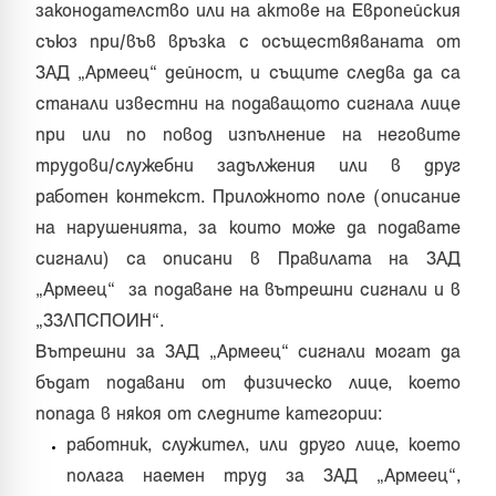
законодателство или на актове на Европейския
съюз при/във връзка с осъществяваната от
ЗАД „Армеец“ дейност, и същите следва да са
станали известни на подаващото сигнала лице
при или по повод изпълнение на неговите
трудови/служебни задължения или в друг
работен контекст. Приложното поле (описание
на нарушенията, за които може да подавате
сигнали) са описани в Правилата на ЗАД
„Армеец“ за подаване на вътрешни сигнали и в
„ЗЗЛПСПОИН“.
Вътрешни за ЗАД „Армеец“ сигнали могат да
бъдат подавани от физическо лице, което
попада в някоя от следните категории:
работник, служител, или друго лице, което
полага наемен труд за ЗАД „Армеец“,