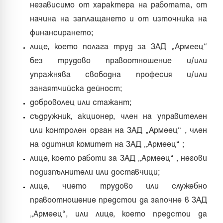
независимо от характера на работата, от
начина на заплащането и от източника на
финансирането;
лице, което полага труд за ЗАД „Армеец“
без трудово правоотношение и/или
упражнява свободна професия и/или
занаятчийска дейност;
доброволец или стажант;
съдружник, акционер, член на управителен
или контролен орган на ЗАД „Армеец“ , член
на одитния комитет на ЗАД „Армеец“ ;
лице, което работи за ЗАД „Армеец“ , негови
подизпълнители или доставчици;
лице, чието трудово или служебно
правоотношение предстои да започне в ЗАД
„Армеец“, или лице, което предстои да