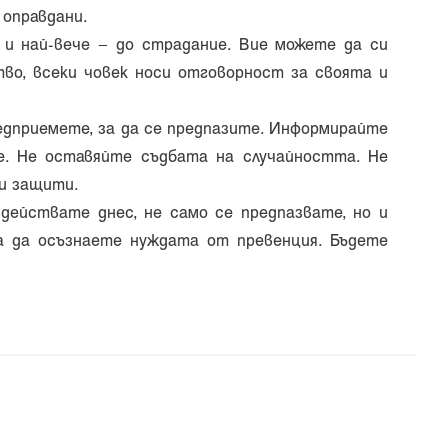
 оправдани.
и и най-вече – до страдание. Вие можете да си
во, всеки човек носи отговорност за своята и
редприемете, за да се предпазите. Информирайте
ве. Не оставяйте съдбата на случайността. Не
и защити.
 действате днес, не само се предпазвате, но и
за да осъзнаете нуждата от превенция. Бъдете