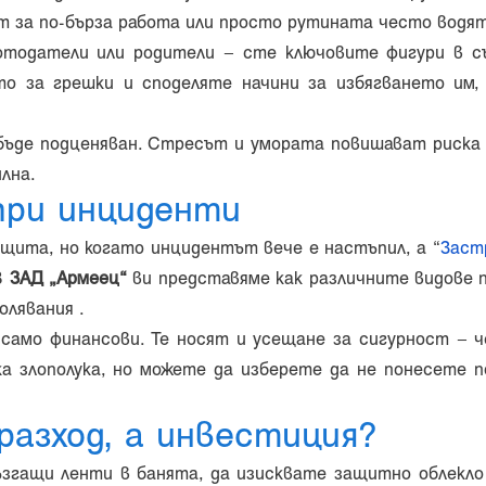
т за по-бърза работа или просто рутината често водят
отодатели или родители – сте ключовите фигури в съ
о за грешки и споделяте начини за избягването им,
бъде подценяван. Стресът и умората повишават риска 
лна.
при инциденти
ащита, но когато инцидентът вече е настъпил, а “
Заст
В
ЗАД „Армеец“
ви представяме как различните видове 
лявания .
 само финансови. Те носят и усещане за сигурност – 
а злополука, но можете да изберете да не понесете 
разход, а инвестиция?
згащи ленти в банята, да изисквате защитно облекло