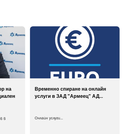
ор на
Временно спиране на онлайн
циален
услуги в ЗАД "Армеец" АД
...
Онлайн услуги
...
в в