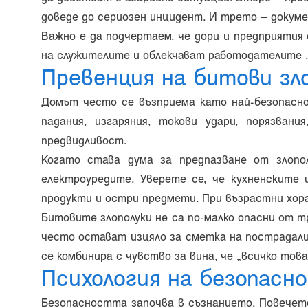
доведе до сериозен инцидент. И трето – докумен
Важно е да подчертаем, че дори и предприятия
на служителите и облекчават работодателите .
Превенция на битови зл
Домът често се възприема като най-безопасно
падания, изгаряния, токови удари, порязва
предвидливост.
Когато става дума за предпазване от злопо
електроуредите. Уверете се, че кухненските
продукти и остри предмети. При възрастни хор
Битовите злополуки не са по-малко опасни от т
често остават изцяло за сметка на пострадалия
се комбинира с чувство за вина, че „всичко това
Психология на безопасн
Безопасността започва в съзнанието. Повечето