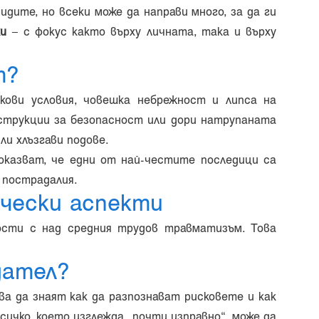
дите, но всеки може да направи много, за да ги
ки
– с фокус както върху личната, така и върху
т?
кови условия, човешка небрежност и липса на
нструкции за безопасност или дори натрупаната
и хлъзгави подове.
показват, че едни от най-честите последици са
 пострадалия.
ически аспекти
ности с над средния трудов травматизъм. Това
дател?
а да знаят как да разпознават рисковете и как
ичко, което изглежда „почти изправно“, може да