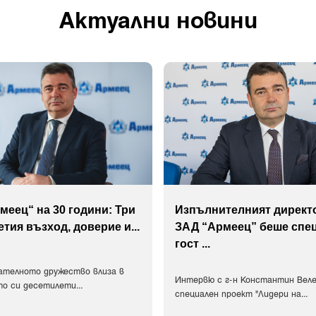
Актуални новини
меец“ на 30 години: Три
Изпълнителният директ
етия възход, доверие и
...
ЗАД “Армеец” беше спе
гост
...
ателното дружество влиза в
Интервю с г-н Константин Веле
о си десетилети
...
специален проект "Лидери на
...