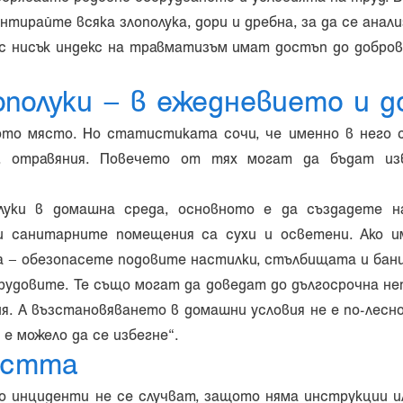
тирайте всяка злополука, дори и дребна, за да се анал
 с нисък индекс на травматизъм имат достъп до добр
ополуки – в ежедневието и д
то място. Но статистиката сочи, че именно в него с
ния, отравяния. Повечето от тях могат да бъдат и
луки в домашна среда, основното е да създадете н
 и санитарните помещения са сухи и осветени. Ако 
а – обезопасете подовите настилки, стълбищата и бан
рудовите. Те също могат да доведат до дългосрочна н
. А възстановяването в домашни условия не е по-лесно
 е можело да се избегне“.
остта
 инциденти не се случват, защото няма инструкции ил