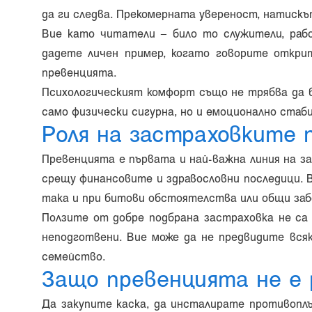
да ги следва. Прекомерната увереност, натискъ
Вие като читатели – било то служители, раб
дадете личен пример, когато говорите открит
превенцията.
Психологическият комфорт също не трябва да 
само физически сигурна, но и емоционално стаби
Роля на застраховките 
Превенцията е първата и най-важна линия на з
срещу финансовите и здравословни последици. 
така и при битови обстоятелства или общи забо
Ползите от добре подбрана застраховка не са
неподготвени. Вие може да не предвидите всяк
семейство.
Защо превенцията не е 
Да закупите каска, да инсталирате противоплъ