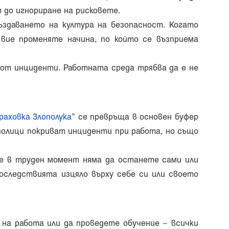
 до игнориране на рисковете.
здаването на култура на безопасност. Когато
 вие променяте начина, по който се възприема
от инциденти. Работната среда трябва да е не
раховка Злополука
” се превръща в основен буфер
полици покриват инциденти при работа, но също
че в труден момент няма да останете сами или
последствията изцяло върху себе си или своето
 на работа или да проведете обучение – всички