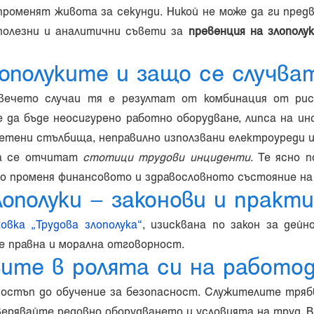
роменят живота за секунди. Никой не може да ги предви
полезни и аналитични съвети за
превенция на злополу
ополуките и защо се случва
вечето случаи тя е резултат от комбинация от рис
 да бъде неосигурено работно оборудване, липса на и
етени стълбища, неправилно използвани електроуреди ил
на се отчитат
стотици трудови инциденти
. Te ясно 
о променя финансовото и здравословното състояние на
лополуки – законови и практ
овка „Трудова злополука“
, изисквана по закон за дей
 е правна и морална отговорност.
ите в ролята си на работо
остъп до обучение за безопасност. Служителите трябв
ерявайте редовно оборудването и условията на труд. Вс