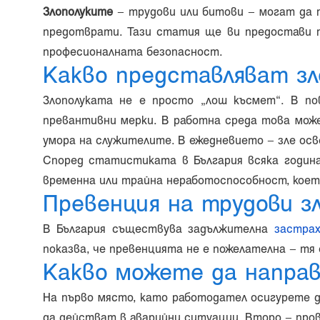
Злополуките
– трудови или битови – могат да п
предотврати. Тази статия ще ви предостави 
професионалната безопасност.
Какво представляват зл
Злополуката не е просто „лош късмет“. В по
превантивни мерки. В работна среда това може
умора на служителите. В ежедневието – зле осв
Според статистиката в България всяка годи
временна или трайна неработоспособност, коет
Превенция на трудови з
В България съществува задължителна
застрах
показва, че превенцията не е пожелателна – тя
Какво можете да направ
На първо място, като работодател осигурете д
да действат в аварийни ситуации. Второ – пров