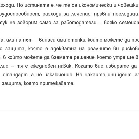
ходи. Но истината е, че те са икономически и човешки
удоспособност, разходи за лечение, правни последиц
тук не говорим само за работодатели – всяко семейст
а, или на път – винаги има стъпки, които можете да п
ъс защита, която е адекватна на реалните ви риско
, в който можете да вземете решение, което утре ще в
лие – тя е ежедневен навик. Когато вие избирате да
 стандарт, а не изключение. Не чакайте инцидент, 
а защита, която притежавате.