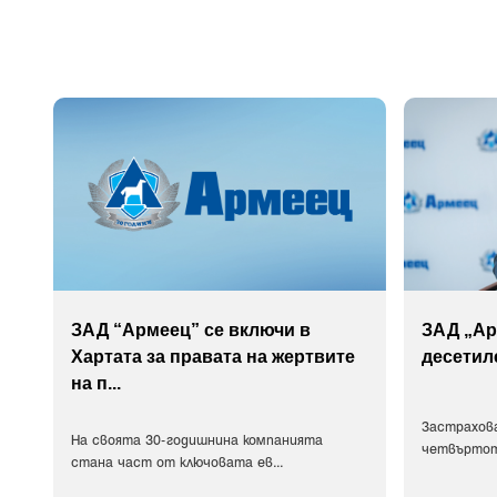
ЗАД “Армеец” се включи в
ЗАД „Ар
Хартата за правата на жертвите
десетил
на п
...
Застрахов
На своята 30-годишнина компанията
четвъртот
стана част от ключовата ев
...