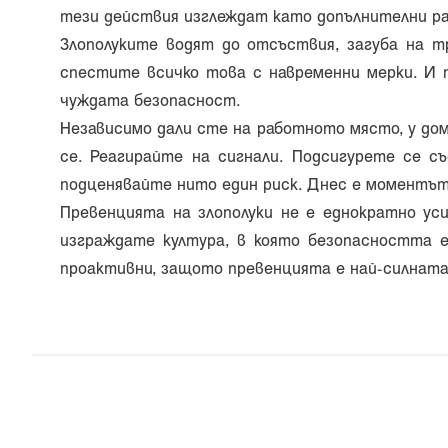
тези действия изглеждат като допълнителни раз
Злополуките водят до отсъствия, загуба на тр
спестите всичко това с навременни мерки. И 
чуждата безопасност.
Независимо дали сте на работното място, у дом
се. Реагирайте на сигнали. Подсигурете се с
подценявайте нито един риск. Днес е моментът
Превенцията на злополуки не е еднократно уси
изграждате култура, в която безопасността е
проактивни, защото превенцията е най-силнат