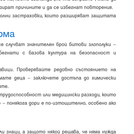
изират причините и да се избегнат повторения.
оволни застраховки, които разширяват защитата
ома
е случват значителен брой битови злополуки –
збегнати с базова култура на безопасност и
авици. Проверявайте редовно състоянието на
имате деца – заключете достъпа до химически
ите.
етрудоспособност или медицински разходи, които
 – понякога дори е по-изтощително, особено ако
и знаци, а защото някой решава, че няма нужда