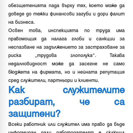
обезщетенията пада върху тях, което може да
доведе до тежки финансови загуби и дори фалит
на бизнеса.
Освен това, инспекцията по труда има
правомощия да налага глоби и санкции за
неспазване на задължението за застраховане за
риска „трудова злополука“. Такава
недалновидност може да засегне не само
бюджета на фирмата, но и нейната репутация
сред служители, партньори и клиенти.
Как служителите
разбират, че са
защитени?
Всеки работник или служител има право да бъде
информиран дали работодателят е сключил