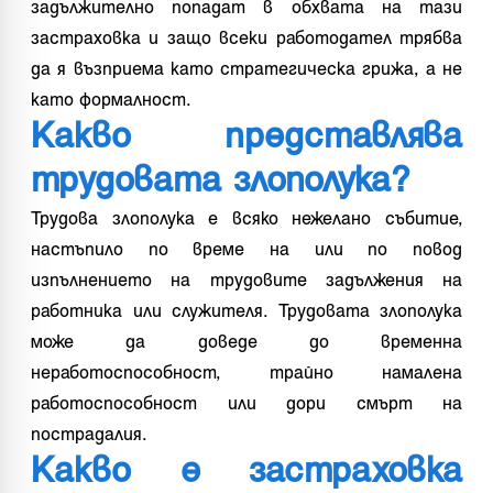
задължително попадат в обхвата на тази
застраховка и защо всеки работодател трябва
да я възприема като стратегическа грижа, а не
като формалност.
Какво представлява
трудовата злополука?
Трудова злополука е всяко нежелано събитие,
настъпило по време на или по повод
изпълнението на трудовите задължения на
работника или служителя. Трудовата злополука
може да доведе до временна
неработоспособност, трайно намалена
работоспособност или дори смърт на
пострадалия.
Какво е застраховка