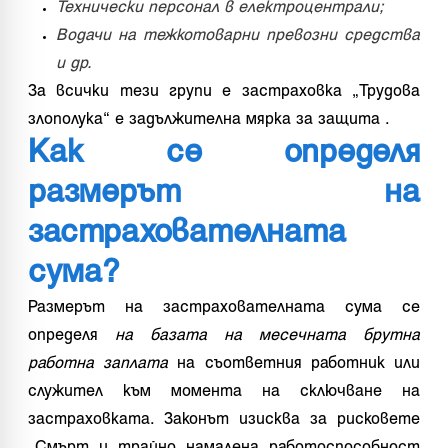
Технически персонал в електроцентрали;
Водачи на тежкотоварни превозни средства
и др.
За всички тези групи е застраховка „Трудова
злополука“ е задължителна мярка за защита .
Как се определя
размерът на
застрахователната
сума?
Размерът на застрахователната сума се
определя
на базата на месечната брутна
работна заплата
на съответния работник или
служител към момента на сключване на
застраховката. Законът изисква за рисковете
„Смърт и трайно намалена работоспособност