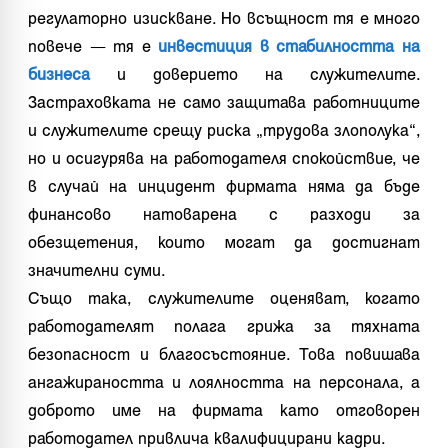
регулаторно изискване. Но всъщност тя е много
повече — тя е
инвестиция в стабилността на
бизнеса
и доверието на служителите.
Застраховката не само защитава работниците
и служителите срещу риска „трудова злополука“,
но и осигурява на работодателя спокойствие, че
в случай на инцидент фирмата няма да бъде
финансово натоварена с разходи за
обезщетения, които могат да достигнат
значителни суми.
Също така, служителите оценяват, когато
работодателят полага грижа за тяхната
безопасност и благосъстояние. Това повишава
ангажираността и лоялността на персонала, а
доброто име на фирмата като отговорен
работодател привлича квалифицирани кадри.