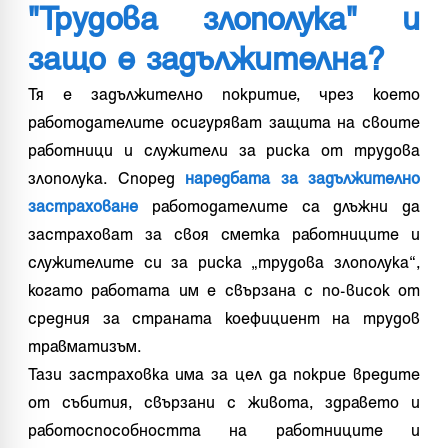
"Трудова злополука" и
защо е задължителна?
Тя е задължително покритие, чрез което
работодателите осигуряват защита на своите
работници и служители за риска от трудова
злополука. Според
наредбата за задължително
застраховане
работодателите са длъжни да
застраховат за своя сметка работниците и
служителите си за риска „трудова злополука“,
когато работата им е свързана с по-висок от
средния за страната коефициент на трудов
травматизъм.
Тази застраховка има за цел да покрие вредите
от събития, свързани с живота, здравето и
работоспособността на работниците и