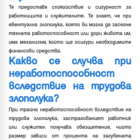
Тя предоставя спокойствие и сигурност за
работниците и служителите. Те знаят, че при
евентуална злополука, която би могла да засегне
тяхната работоспособност или дори живота им,
има механизъм, който ще осигури необходимите
финансови средства.
Какво се случва при
неработоспособност
вследствие на трудова
злополука?
При трайна неработоспособност вследствие на
трудова злополука, застрахованият работник
или служител получава обезщетение, чийто
размер зависи от процента на загубената