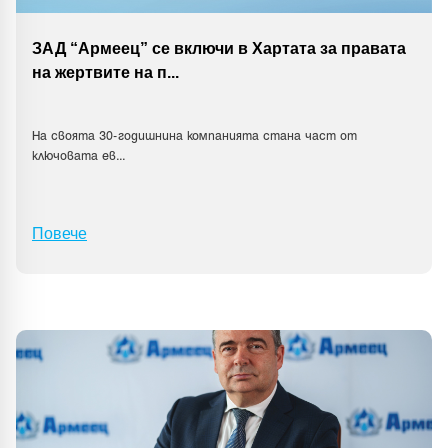
ЗАД “Армеец” се включи в Хартата за правата
на жертвите на п
...
На своята 30-годишнина компанията стана част от
ключовата ев
...
Повече