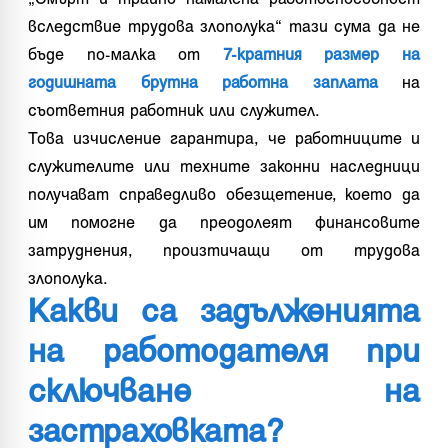
вследствие трудова злополука“ тази сума да не
бъде по-малка от
7-кратния размер на
годишната брутна работна заплата
на
съответния работник или служител.
Това изчисление гарантира, че работниците и
служителите или техните законни наследници
получават справедливо обезщетение, което да
им помогне да преодолеят финансовите
затруднения, произтичащи от трудова
злополука.
Какви са задълженията
на работодателя при
сключване на
застраховката?