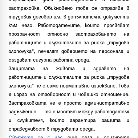
застраховка. Обикновено това се отразява в
трудовия договор или в допълнителни документи
към него. Работодателите, които проявяват
прозрачност относно застраховането на
работниците и служителите за риска „трудова
злополука“, печелят доверието на персонала и
създават сигурна работна среда.
Защитата на живота и здравето на
работниците и служителите за риска „трудова
злополука“ не е само нормативно изискване. Това
е израз на отговорност и човешко отношение.
Застраховката не е просто административно
задължение — тя е мостът между работодателя
и служителя, който гарантира защита и
справедливост в трудовата среда.
Свържете се с нас
още сега и осигурете