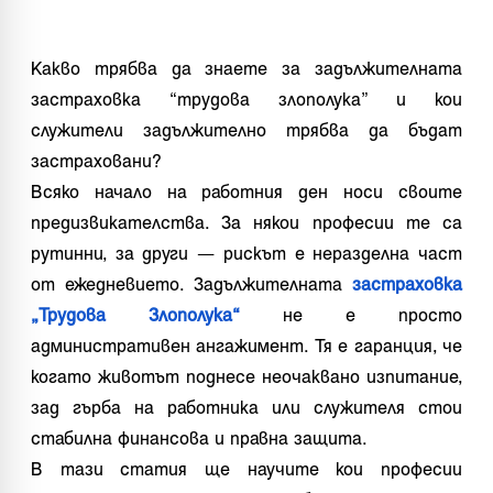
Какво трябва да знаете за задължителната
застраховка “трудова злополука” и кои
служители задължително трябва да бъдат
застраховани?
Всяко начало на работния ден носи своите
предизвикателства. За някои професии те са
рутинни, за други — рискът е неразделна част
от ежедневието. Задължителната
застраховка
„Трудова Злополука“
не е просто
административен ангажимент. Тя е гаранция, че
когато животът поднесе неочаквано изпитание,
зад гърба на работника или служителя стои
стабилна финансова и правна защита.
В тази статия ще научите кои професии