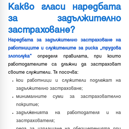
Какво гласи наредбата
за задължително
застраховане?
Наредбата за задължително застраховане на
работниците и служителите за риска „трудова
злополука”
определя правилата, при които
работодателите са длъжни да застраховат
своите служители. Тя посочва:
кои работници и служители подлежат на
задължително застраховане;
минималните суми за застрахователно
покритие;
задълженията на работодателя и на
застрахователя;
реда за изплащане на обезщетенията при