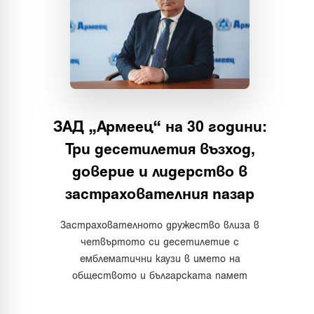
ЗАД „Армеец“ на 30 години:
Три десетилетия възход,
доверие и лидерство в
застрахователния пазар
Застрахователното дружество влиза в
четвъртото си десетилетие с
емблематични каузи в името на
обществото и българската памет