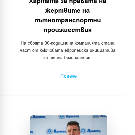
Хартата за правата на
жертвите на
пътнотранспортни
произшествия
На своята 30-годишнина компанията стана
част от ключовата европейска инициатива
за пътна безопасност
Повече