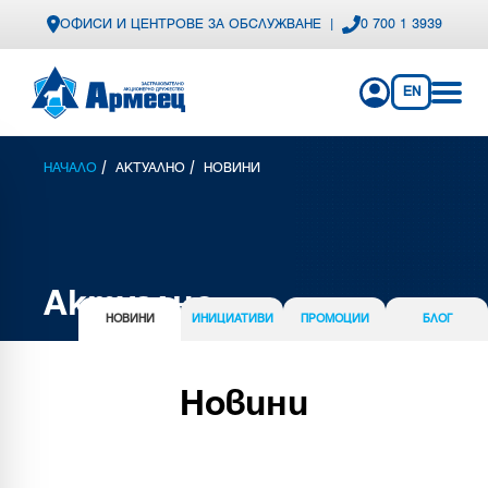
ОФИСИ И ЦЕНТРОВЕ ЗА ОБСЛУЖВАНЕ
|
0 700 1 3939
EN
/
/
НАЧАЛО
АКТУАЛНО
НОВИНИ
Актуално
НОВИНИ
ИНИЦИАТИВИ
ПРОМОЦИИ
БЛОГ
Новини