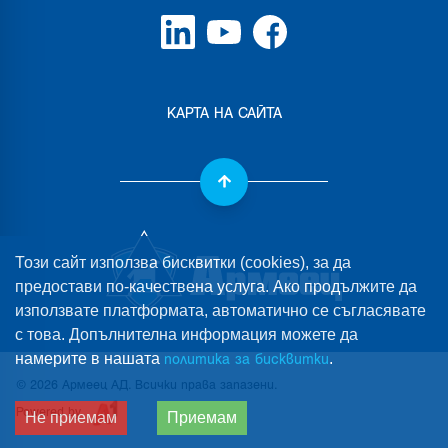
КАРТА НА САЙТА
Този сайт използва бисквитки (cookies), за да
предостави по-качествена услуга. Ако продължите да
използвате платформата, автоматично се съгласявате
с това. Допълнителна информация можете да
намерите в нашата
.
политика за бисквитки
©
2026
Армеец АД
.
Всички права запазени
.
Powered by
Не приемам
Приемам