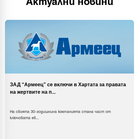
Актуални новини
ЗАД “Армеец” се включи в Хартата за правата
на жертвите на п
...
На своята 30-годишнина компанията стана част от
ключовата ев
...