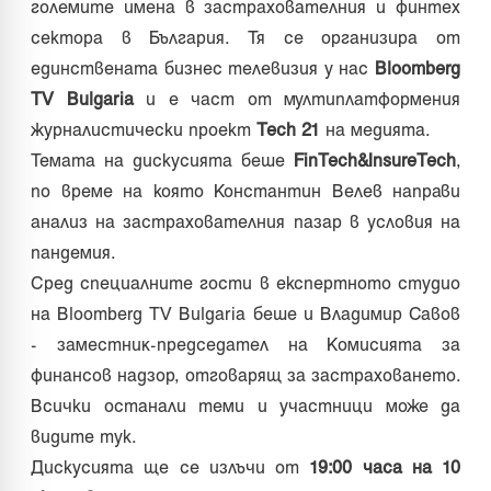
големите имена в застрахователния и финтех
сектора в България. Тя се организира от
единствената бизнес телевизия у нас
Bloomberg
TV Bulgaria
и е част от мултиплатформения
журналистически проект
Tech 21
на медията.
Темата на дискусията беше
FinTech&InsureTech
,
по време на която Константин Велев направи
анализ на застрахователния пазар в условия на
пандемия.
Сред специалните гости в експертното студио
на Bloomberg TV Bulgaria беше и Bлaдимиp Caвoв
- зaмecтниĸ-пpeдceдaтeл нa Koмиcиятa зa
финaнcoв нaдзop, oтгoвapящ зa зacтpaxoвaнeтo.
Всички останали теми и участници може да
видите
тук
.
Дискусията ще се излъчи от
19:00 часа на 10