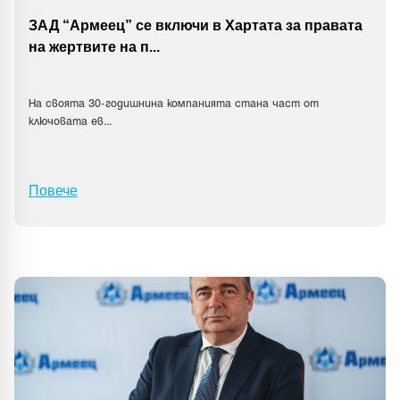
ЗАД “Армеец” се включи в Хартата за правата
на жертвите на п
...
На своята 30-годишнина компанията стана част от
ключовата ев
...
Повече