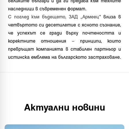
великите българи и да ги предава към техните
наследници в съвременен формат.
С поглед към бъдещето, ЗАД „Армеец
“ влиза в
четвъртото си десетилетие с ясното съзнание,
че успехът се гради върху почтеността и
коректните отношения – принципи, които
превръщат компанията в стабилен партньор и
истинска емблема на българското застраховане.
Актуални новини