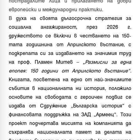
пострадалите лица и прилагането на добри
европейски и международни практики.
В
духа на своята дългосрочна стратегия за
социална ангажираност, през 2026 г.
дружеството се включи в честването на 150-
тата годишнина от Априлското въстание, с
подкрепата си за издаването на значимия труд
на проф. Пламен Митев –
„Размисли за една
епопея: 150 години от Априлското въстание“.
Книгата, посветена на едно от най-значимите
събития в националната ни история, положило
основите на свободата с героичен подвиг се
издава от Сдружение „Българска история“ с
финансовата поддръжка на ЗАД „Армеец“. Този
проект подчертава мисията на компанията да
съхранява националната памет за делата на