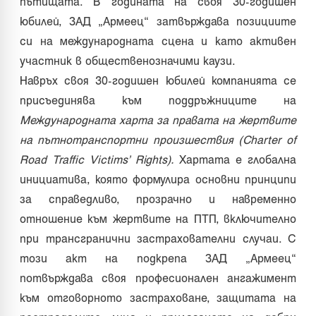
пътищата. В годината на своя 30-годишен
юбилей, ЗАД „Армеец“ затвърждава позициите
си на международната сцена и като активен
участник в общественозначими каузи.
Навръх своя 30-годишен юбилей компанията се
присъединява към поддръжниците на
Международната харта за правата на жертвите
на пътнотранспортни произшествия (Charter of
Road Traffic Victims’ Rights).
Хартата е глобална
инициатива, която формулира основни принципи
за справедливо, прозрачно и навременно
отношение към жертвите на ПТП, включително
при трансгранични застрахователни случаи. С
този акт на подкрепа ЗАД „Армеец“
потвърждава своя професионален ангажимент
към отговорното застраховане, защитата на