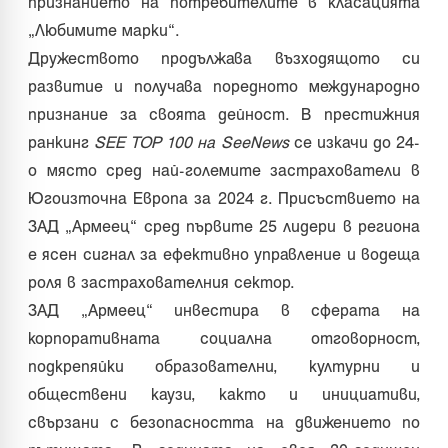
признанието на потребителите в класацията
„Любимите марки“.
Дружеството продължава възходящото си
развитие и получава поредното международно
признание за своята дейност. В престижния
ранкинг
SEE TOP 100 на SeeNews
се изкачи до 24-
о място сред най-големите застрахователи в
Югоизточна Европа за 2024 г. Присъствието на
ЗАД „Армеец“ сред първите 25 лидери в региона
е ясен сигнал за ефективно управление и водеща
роля в застрахователния сектор.
ЗАД „Армеец“ инвестира в сферата на
корпоративната социална отговорност,
подкрепяйки образователни, културни и
обществени каузи, както и инициативи,
свързани с безопасността на движението по