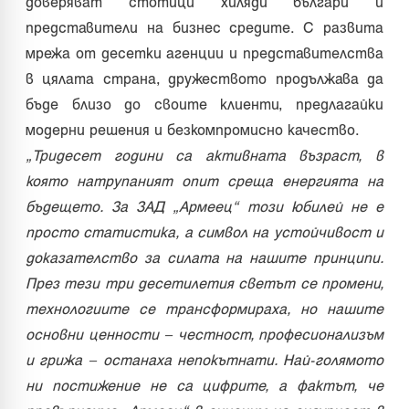
доверяват стотици хиляди българи и
представители на бизнес средите. С развита
мрежа от десетки агенции и представителства
в цялата страна, дружеството продължава да
бъде близо до своите клиенти, предлагайки
модерни решения и безкомпромисно качество.
„Тридесет години са активната възраст, в
която натрупаният опит среща енергията на
бъдещето. За ЗАД „Армеец“ този юбилей не е
просто статистика, а символ на устойчивост и
доказателство за силата на нашите принципи.
През тези три десетилетия светът се промени,
технологиите се трансформираха, но нашите
основни ценности – честност, професионализъм
и грижа – останаха непокътнати. Най-голямото
ни постижение не са цифрите, а фактът, че