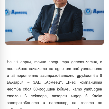
На 11 април, точно преди три десетилетия, е
поставено началото на едно от най-успешните
и авторитетни застрахователни дружества в
България – ЗАД „Армеец“. Днес компанията
чества своя 30-годишен юбилей като утвърден
еталон в сектора, пазарен лидер в Каско
застраховането и партньор, на когото се