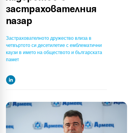
застрахователния
пазар
Застрахователното дружество влиза в
четвъртото си десетилетие с емблематични
каузи в името на обществото и българската
памет