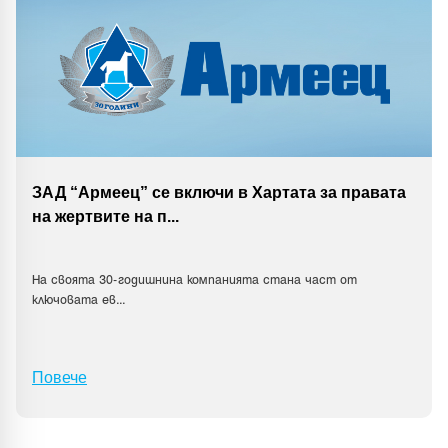
ЗАД “Армеец” се включи в Хартата за правата
на жертвите на п
...
На своята 30-годишнина компанията стана част от
ключовата ев
...
Повече