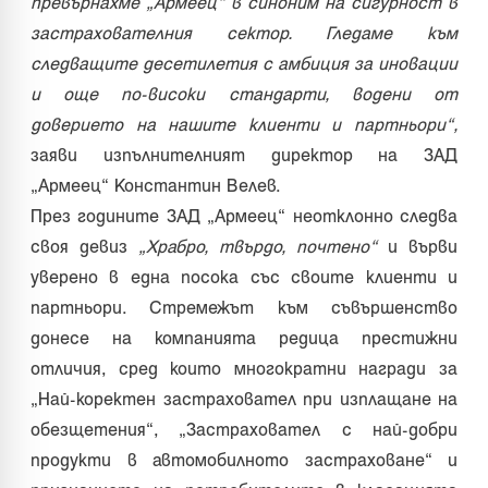
превърнахме „Армеец“ в синоним на сигурност в
застрахователния сектор. Гледаме към
следващите десетилетия с амбиция за иновации
и още по-високи стандарти, водени от
доверието на нашите клиенти и партньори“,
заяви изпълнителният директор на ЗАД
„Армеец“ Константин Велев.
През годините ЗАД „Армеец“ неотклонно следва
своя девиз
„Храбро, твърдо, почтено“
и върви
уверено в една посока със своите клиенти и
партньори. Стремежът към съвършенство
донесе на компанията редица престижни
отличия, сред които многократни награди за
„Най-коректен застраховател при изплащане на
обезщетения“, „Застраховател с най-добри
продукти в автомобилното застраховане“ и