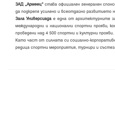
ЗАД „Армеец“
става официален генерален спон
да подкрепя усилено и всеотдайно развитието н
Зала Универсиада
е една от архитектурните за
международни и национални спортни прояви, ко
проведени над 4 500 спортни и културни прояви.
Като част от силната си социално-корпоративн
редица спортни мероприятия, турнири и състез