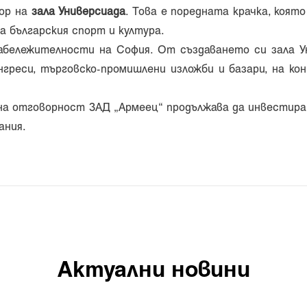
сор на
зала Универсиада
. Това е поредната крачка, коят
а българския спорт и култура.
бележителности на София. От създаването си зала У
нгреси, търговско-промишлени изложби и базари, на ко
а отговорност ЗАД „Армеец“ продължава да инвестира
ания.
Актуални новини