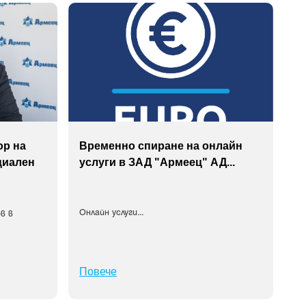
ор на
Временно спиране на онлайн
циален
услуги в ЗАД "Армеец" АД
...
Онлайн услуги
...
в в
Повече