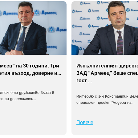
меец“ на 30 години: Три
Изпълнителният директ
етия възход, доверие и
...
ЗАД “Армеец” беше спе
гост
...
ателното дружество влиза в
Интервю с г-н Константин Веле
о си десетилети
...
специален проект "Лидери на
...
Повече