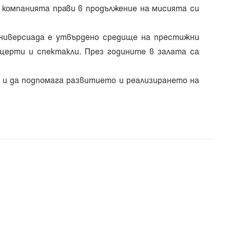
о компанията прави в продължение на мисията си
ниверсиада е утвърдено средище на престижни
нцерти и спектакли. През годините в залата са
 и да подпомага развитието и реализирането на