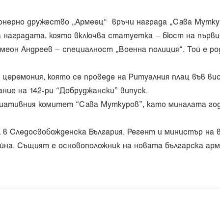
онерно дружество „Армеец“ връчи награда „Сава Мутку
а наградата, която включва статуетка – бюст на първия
меон Андреев – специалност „Военна полиция“. Той е ро
 церемония, която се проведе на Ритуалния плац във в
ние на 142-ри “Добруджански” випуск.
иативния комитет “Сава Муткуров”, като миналата годи
л в Следосвобожденска България. Регент и министър на
ойна. Същият е основоположник на новата българска арм