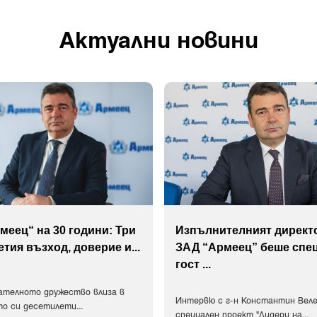
Актуални новини
меец“ на 30 години: Три
Изпълнителният директ
етия възход, доверие и
...
ЗАД “Армеец” беше спе
гост
...
ателното дружество влиза в
Интервю с г-н Константин Веле
о си десетилети
...
специален проект "Лидери на
...