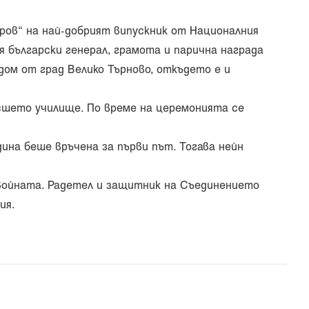
ров“ на най-добрият випускник от Националния
 български генерал, грамота и парична награда
дом от град Велико Търново, откъдето е и
исшето училище. По време на церемонията се
на беше връчена за първи път. Тогава нейн
 войната. Радетел и защитник на Съединението
ия.