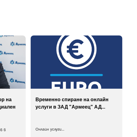
ор на
Временно спиране на онлайн
циален
услуги в ЗАД "Армеец" АД
...
Онлайн услуги
...
в в