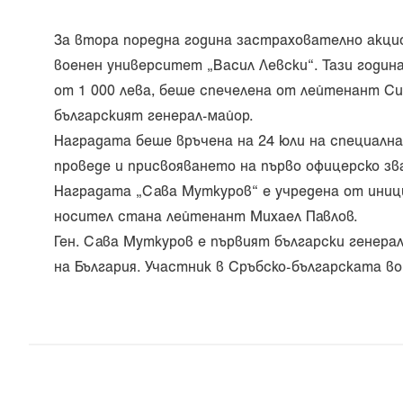
За втора поредна година застрахователно акци
военен университет „Васил Левски“. Тази годин
от 1 000 лева, беше спечелена от лейтенант Си
българският генерал-майор.
Наградата беше връчена на 24 юли на специална
проведе и присвояването на първо офицерско зва
Наградата „Сава Муткуров“ е учредена от иниц
носител стана лейтенант Михаел Павлов.
Ген. Сава Муткуров е първият български генера
на България. Участник в Сръбско-българската в