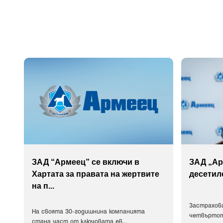
ЗАД “Армеец” се включи в
ЗАД „Ар
Хартата за правата на жертвите
десетил
на п
...
Застрахов
На своята 30-годишнина компанията
четвъртот
стана част от ключовата ев
...