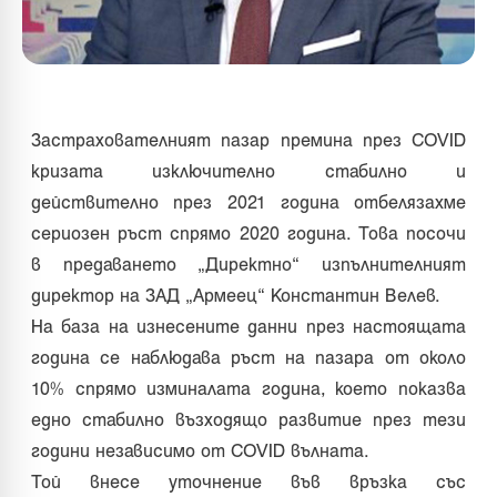
Застрахователният пазар премина през COVID
кризата изключително стабилно и
действително през 2021 година отбелязахме
сериозен ръст спрямо 2020 година. Това посочи
в предаването „Директно“ изпълнителният
директор на ЗАД „Армеец“ Константин Велев.
На база на изнесените данни през настоящата
година се наблюдава ръст на пазара от около
10% спрямо изминалата година, което показва
едно стабилно възходящо развитие през тези
години независимо от COVID вълната.
Той внесе уточнение във връзка със