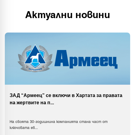
Актуални новини
ЗАД “Армеец” се включи в Хартата за правата
на жертвите на п
...
На своята 30-годишнина компанията стана част от
ключовата ев
...