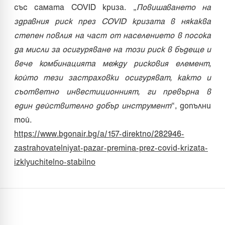
със самата COVID криза. „
Повишаването на
здравния риск през COVID кризата в някаква
степен повлия на част от населението в посока
да мисли за осигуряване на този риск в бъдеще и
вече комбинацията между рисковия елемент,
който тези застраховки осигуряват, както и
съответно инвестиционният, ги превърна в
един действително добър инструмент
“, допълни
той.
https://www.bgonair.bg/a/157-direktno/282946-
zastrahovatelniyat-pazar-premina-prez-covid-krizata-
izklyuchitelno-stabilno