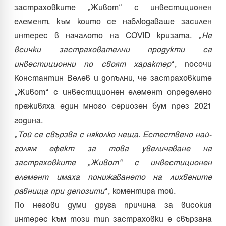
застраховките „Живот“ с инвестиционен
елемент, към които се наблюдаваше засилен
интерес в началото на COVID кризата. „
Не
всички застрахователни продукти са
инвестиционни по своят характер
“, посочи
Константин Велев и допълни, че застраховките
„Живот“ с инвестиционен елемент определено
преживяха един много сериозен бум през 2021
година.
„
Той се свързва с няколко неща. Естествено най-
голям ефект за това увеличаване на
застраховките „Живот“ с инвестиционен
елемент имаха понижаването на лихвените
равнища при депозити
“, коментира той.
По негови думи друга причина за високия
интерес към този тип застраховки е свързана