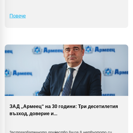
Повече
ЗАД „Армеец“ на 30 години: Три десетилетия
възход, доверие и
...
Застрахователното дружество влиза в четвъртото си