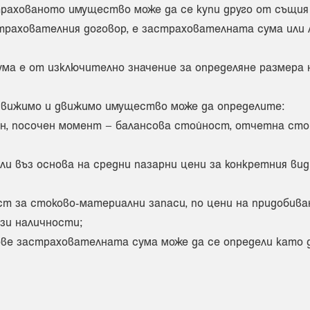
ахованото имущество може да се купи друго от същия 
трахователния договор, е застрахователната сума или 
ма е от изключително значение за определяне размера
вижимо и движимо имущество може да определите:
ен, посочен момент – балансова стойност, отчетна сто
ли въз основа на средни пазарни цени за конкретния ви
ост за стоково-материални запаси, по цени на придобив
зи наличности;
ове застрахователната сума може да се определи като 