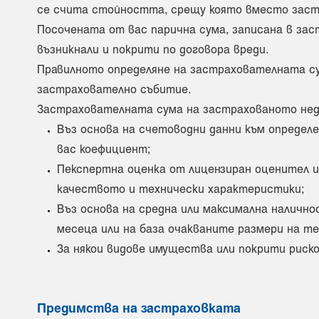
се счита стойността, срещу която вместо застр
Посочената от вас парична сума, записана в зас
възникнали и покрити по договора вреди.
Правилното определяне на застрахователната су
застрахователно събитие.
Застрахователната сума на застрахованото нед
Въз основа на счетоводни данни към определ
вас коефициент;
Пекспертна оценка от лицензиран оценител и
качеството и технически характеристики;
Въз основа на средна или максимална наличн
месеца или на база очакваните размери на те
За някои видове имущества или покрити риск
Предимства на застраховката