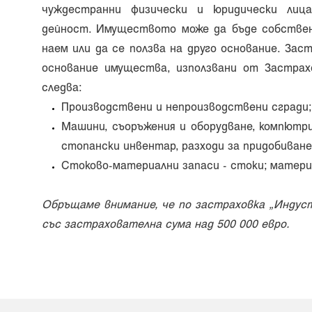
чуждестранни физически и юридически лица
дейност. Имуществото може да бъде собствен
наем или да се ползва на друго основание. Зас
основание имущества, използвани от Застрахо
следва:
Производствени и непроизводствени сгради;
Машини, съоръжения и оборудване, компютри
стопански инвентар, разходи за придобиване
Стоково-материални запаси - стоки; материа
Обръщаме внимание, че по застраховка „Индус
със застрахователна сума над 500 000 евро.