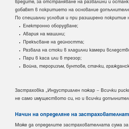
вредите, за отстраняване на развалини и останк
добавят в покритието на основание допълнителн
По специални условия и при разширено покритие
Електронно оборудване;
Авария на машини;
Прекъсване на дейността;
Развала на стоки в хладилни камери вследств
Пари в каса или в трезор;
Война, тероризъм, бунтове, стачки, гражданск
Застраховка „Индустриален пожар – Всички риск
не само имуществото си, но и всички допълнител
Начин на определяне на застрахователнат
Може да определите застрахователната сума за