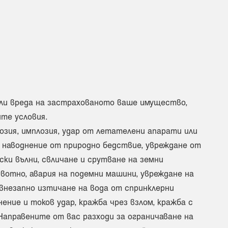
 или вреда на застрахованото ваше имущество,
ите условия.
озия, имплозия, удар от летателени апарати или
, наводнение от природно бедствие, увреждане от
ски вълни, свличане и срутване на земни
вотно, авария на подемни машини, увреждане на
внезапно изтичане на вода от спринклерни
ение и токов удар, кражба чрез взлом, кражба с
 Направените от вас разходи за ограничаване на