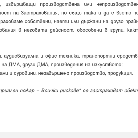
, извършващи производствена или непроизводстве
ост на Застрахования, но също така и да е взето п
траховаме собствени, наети или държани на друго прав
вания в неговата дейсност, обособени в групи, как
, аудиовизуална и офис техника, транспортни средств
 на ДМА, други ДМА, произведения на изкуството;
ли и суровини, незавършено производство, продукция.
триален пожар – Всички рискове“ се застраховат обек