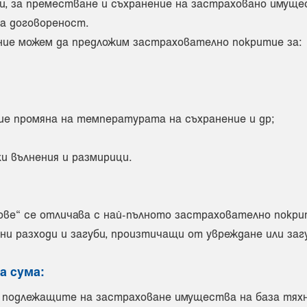
и, за преместване и съхранение на застраховано имуще
а договореност.
 ние можем да предложим застрахователно покритие за:
ие промяна на температурата на съхранение и др;
и вълнения и размирици.
ове“ се отличава с най-пълното застрахователно покр
ни разходи и загуби, произтичащи от увреждане или заг
а сума:
 подлежащите на застраховане имущества на база тях