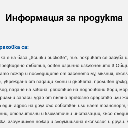
Информация за продукта
раховка са:
 е на база „всички рискове”, т.е. покриват се загуба
непредвидено събитие, освен изрично изключените в Общ
ато пожар и последиците от гасенето му, мълния, експл
н, увреждане от падащи клони и дървета, проливен дъжд
д, падане на лавина, действие на подпочвени води, мор
риални запаси, удар от пътно превозно средство или жи
един адрес на друг със собствен или нает транспорт, 
нни, отоплителни и климатични инсталации, късо съедин
кл. злоумишлен пожар и злоумишлена експлозия и други.