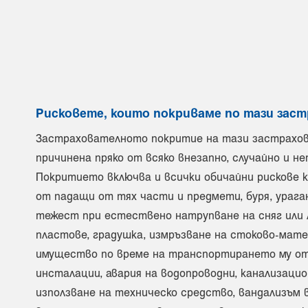
Рисковете, които покриваме по тази заст
Застрахователното покритие на тази застраховка
причинена пряко от всяко внезапно, случайно и 
Покритието включва и всички обичайни рискове к
от падащи от тях части и предмети, буря, урага
тежест при естествено натрупване на сняг или ле
пластове, градушка, измръзване на стоково-мате
имущество по време на транспортирането му от 
инсталации, авария на водопроводни, канализацио
използване на техническо средство, вандализъм в