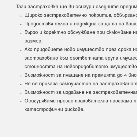
Тази застраховка ще ви осигури следните преди
Широко застрахователно покритие, обвързан
Предоставя пълна и надеждна защита на ваши
Бързо и коректно обслужване при сключване 
размер;
Ако придобиете ново имущество през срока на
застраховано към съответната група имущест
стойността на новопридобитото имущество 
Възможност за плащане на премията до 4 вно
Не се прилага самоучастие на застрахованот
Възможност за издаване на застрахователната
Осигуряваме презастрахователна програма пр
катастрофични рискове.