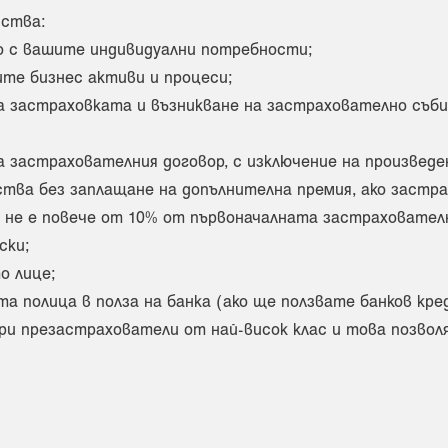
мства:
о с вашите индивидуални потребности;
те бизнес активи и процеси;
на застраховката и възникване на застрахователно съб
 застрахователния договор, с изключение на произведе
ва без заплащане на допълнителна премия, ако застрах
не е повече от 10% от първоначалната застраховател
ски;
о лице;
 полица в полза на банка (ако ще ползвате банков кре
и презастрахователи от най-висок клас и това позволя