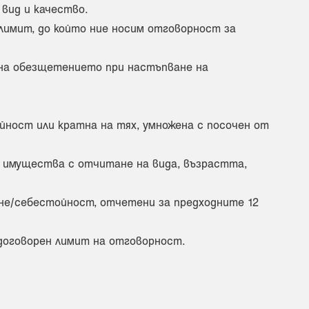
вид и качество.
лимит, до който ние носим отговорност за
 на обезщетението при настъпване на
йност или кратна на тях, умножена с посочен от
д имущества с отчитане на вида, възрастта,
ане/себестойност, отчетени за предходните 12
договорен лимит на отговорност.