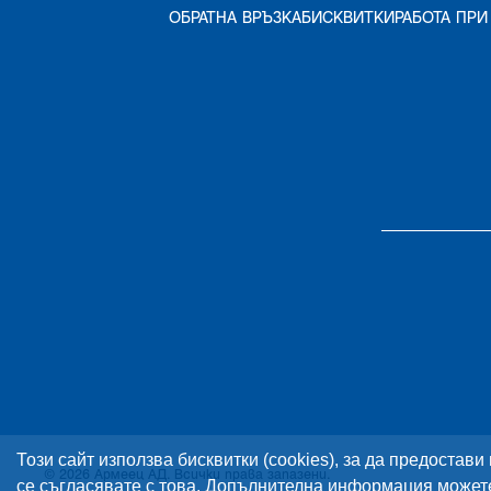
ОБРАТНА ВРЪЗКА
БИСКВИТКИ
РАБОТА ПРИ
Този сайт използва бисквитки (cookies), за да предостав
©
2026
Армеец АД
.
Всички права запазени
.
се съгласявате с това. Допълнителна информация может