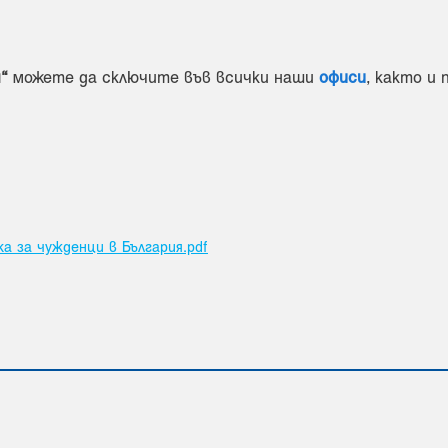
“
можете да сключите във всички наши
офиси
, както и
 за чужденци в България.pdf