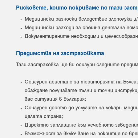
Рисковете, които покриваме по тази заст
Медицински разноски вследствие злополука и/
Медицински разходи за спешна дентална пом
Документираните необходими и целесъобразни
Предимства на застраховката
Тази застраховка ще ви осигури следните преди
Осигурен асистанс за територията на Българ
обаждане получавате пълни и точни инструкци
вас ситуация в България;
Осигурен достъп до услугите на лекари, медиц
цялата страна;
Директно заплащане към лечебното заведение
Възможност за включване на покритие по вре