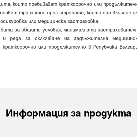
ците, които пребивават краткосрочно или продължител
минават транзитно през страната, които при влизане и
 осигуровка или медицинска застраховка.
дбата за общите условия, минималната застраховател
я и реда за сключване на задължителна медицинс
 краткосрочно или про­дължително в Република Българ
Информация за продукта