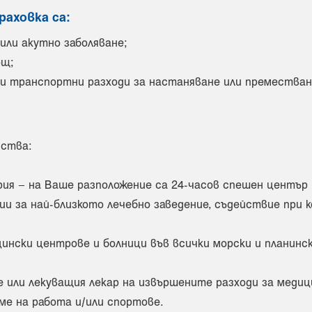
раховка са:
или акутно заболяване;
ощ;
 транспортни разходи за настаняване или преместване
мства:
ия – на Ваше разположение са 24-часов спешен център 
и за най-близкото лечебно заведение, съдействие при 
ински центрове и болници във всички морски и планинск
 или лекуващия лекар на извършените разходи за медиц
ме на работа и/или спортове.