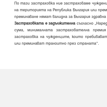
По тази застраховка ние застраховаме чужден
на територията на Република България или пре
преминаване нямат валидна за България здравна
Застраховката е задължителна
съгласно „Наре
сума, минималната застра­хователна преми
застраховка на чужденците, които пребивават
или преминават транзитно през страната“.