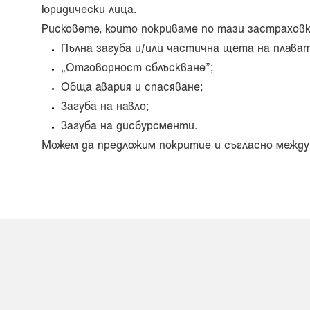
юридически лица.
Рисковете, които покриваме по тази застраховк
Пълна загуба и/или частична щета на плават
„Отговорност сблъскване”;
Обща авария и спасяване;
Загуба на навло;
Загуба на дисбурсменти.
Можем да предложим покритие и съгласно междун