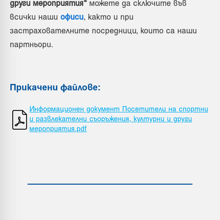
други мероприятия“
можете да сключите във
всички наши
офиси
, както и при
застрахователните посредници, които са наши
партньори.
Прикачени файлове
:
Информационен документ Посетители на спортни
и развлекателни съоръжения, културни и други
мероприятия.pdf