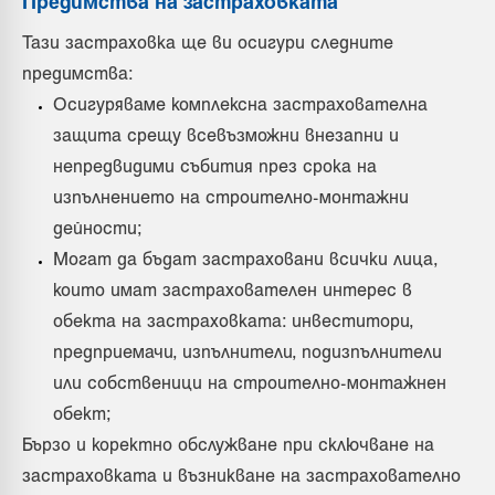
Предимства на застраховката
Тази застраховка ще ви осигури следните
предимства:
Осигуряваме комплексна застрахователна
защита срещу всевъзможни внезапни и
непредвидими събития през срока на
изпълнението на строително-монтажни
дейности;
Могат да бъдат застраховани всички лица,
които имат застрахователен интерес в
обекта на застраховката: инвеститори,
предприемачи, изпълнители, подизпълнители
или собственици на строително-монтажнен
обект;
Бързо и коректно обслужване при сключване на
застраховката и възникване на застрахователно