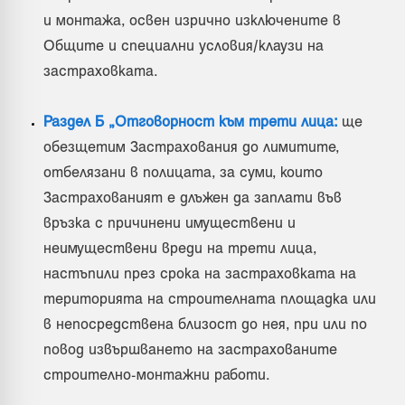
и монтажа, освен изрично изключените в
Общите и специални условия/клаузи на
застраховката.
Раздел Б „Отговорност към трети лица:
ще
обезщетим Застрахования до лимитите,
отбелязани в полицата, за суми, които
Застрахованият е длъжен да заплати във
връзка с причинени имуществени и
неимуществени вреди на трети лица,
настъпили през срока на застраховката на
територията на строителната площадка или
в непосредствена близост до нея, при или по
повод извършването на застрахованите
строително-монтажни работи.